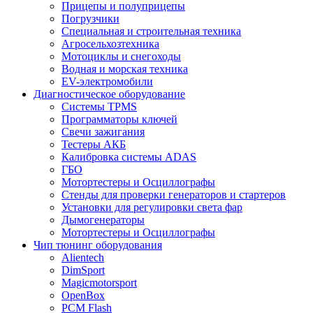
Прицепы и полуприцепы
Погрузчики
Специальная и строительная техника
Агросельхозтехника
Мотоциклы и снегоходы
Водная и морская техника
EV-электромобили
Диагностическое оборудование
Системы TPMS
Программаторы ключей
Свечи зажигания
Тестеры АКБ
Калибровка системы ADAS
ГБО
Мотортестеры и Осциллографы
Стенды для проверки генераторов и стартеров
Установки для регулировки света фар
Дымогенераторы
Мотортестеры и Осциллографы
Чип тюнинг оборудования
Alientech
DimSport
Magicmotorsport
OpenBox
PCM Flash