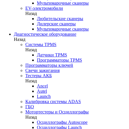
Мультимарочные сканеры
EV-электромобили
Назад
Любительские сканеры
Дилерские сканеры
Мультимарочные сканеры
Диагностическое оборудование
Назад
Системы TPMS
Назад
Датчики TPMS
Программаторы TPMS
Программаторы ключей
Свечи зажигания
Тестеры АКБ
Назад
Ancel
Autel
Launch
Калибровка системы ADAS
ГБО
Мотортестеры и Осциллографы
Назад
Осциллографы Autoscope
Осциллографы Launch