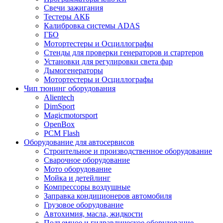
Свечи зажигания
Тестеры АКБ
Калибровка системы ADAS
ГБО
Мотортестеры и Осциллографы
Стенды для проверки генераторов и стартеров
Установки для регулировки света фар
Дымогенераторы
Мотортестеры и Осциллографы
Чип тюнинг оборудования
Alientech
DimSport
Magicmotorsport
OpenBox
PCM Flash
Оборудование для автосервисов
Строительное и производственное оборудование
Сварочное оборудование
Мото оборудование
Мойка и детейлинг
Компрессоры воздушные
Заправка кондиционеров автомобиля
Грузовое оборудование
Автохимия, масла, жидкости
Подъемное и гидравлическое оборудование