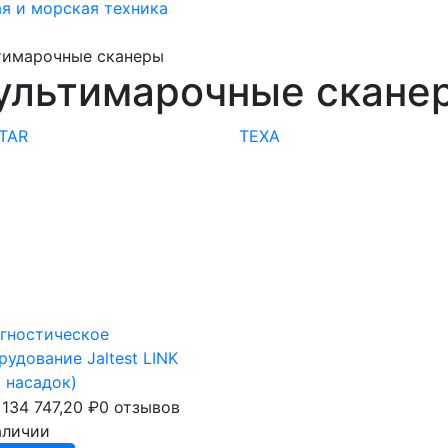
я и морская техника
тимарочные сканеры
ультимарочные скане
TAR
TEXA
гностическое
рудование Jaltest LINK
з насадок)
134 747,20
₽
0 отзывов
аличии