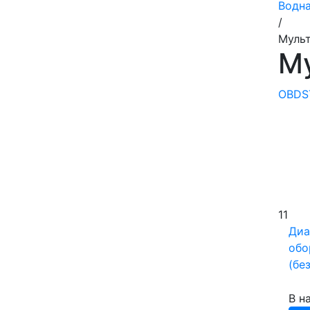
Водна
/
Муль
М
OBDS
11
Диа
обо
(бе
В н