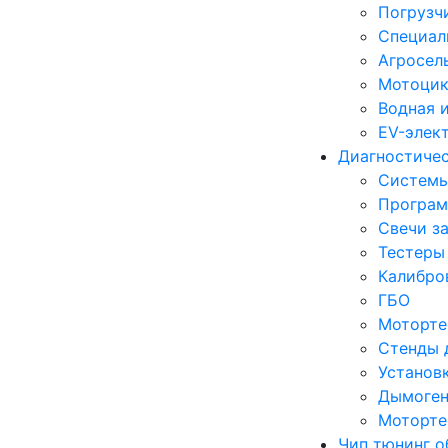
Погрузч
Специал
Агросел
Мотоцик
Водная 
EV-элек
Диагностиче
Систем
Програм
Свечи з
Тестеры
Калибро
ГБО
Моторте
Стенды 
Установ
Дымоген
Моторте
Чип тюнинг о