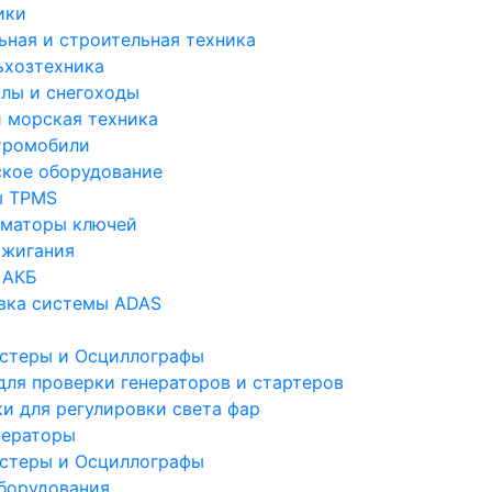
ики
ьная и строительная техника
ьхозтехника
лы и снегоходы
и морская техника
тромобили
ское оборудование
ы TPMS
маторы ключей
ажигания
 АКБ
вка системы ADAS
стеры и Осциллографы
для проверки генераторов и стартеров
ки для регулировки света фар
ераторы
стеры и Осциллографы
борудования