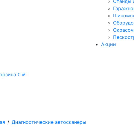
Стенды 
Гаражно
Шиномон
Оборудо
Окрасоч
Пескост
Акции
орзина
0
₽
ая
/
Диагностические автосканеры