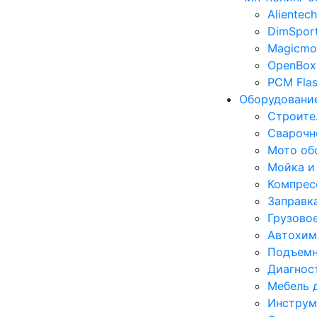
Alientech
DimSpor
Magicmo
OpenBox
PCM Fla
Оборудование
Строите
Сварочн
Мото об
Мойка и
Компрес
Заправк
Грузово
Автохим
Подъемн
Диагнос
Мебель 
Инструм