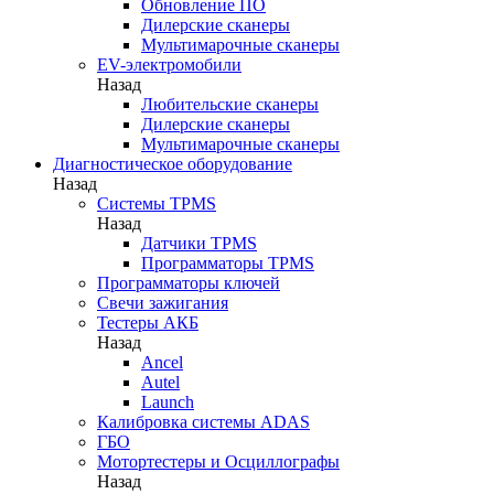
Обновление ПО
Дилерские сканеры
Мультимарочные сканеры
EV-электромобили
Назад
Любительские сканеры
Дилерские сканеры
Мультимарочные сканеры
Диагностическое оборудование
Назад
Системы TPMS
Назад
Датчики TPMS
Программаторы TPMS
Программаторы ключей
Свечи зажигания
Тестеры АКБ
Назад
Ancel
Autel
Launch
Калибровка системы ADAS
ГБО
Мотортестеры и Осциллографы
Назад