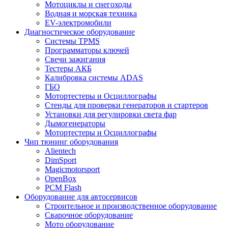
Мотоциклы и снегоходы
Водная и морская техника
EV-электромобили
Диагностическое оборудование
Системы TPMS
Программаторы ключей
Свечи зажигания
Тестеры АКБ
Калибровка системы ADAS
ГБО
Мотортестеры и Осциллографы
Стенды для проверки генераторов и стартеров
Установки для регулировки света фар
Дымогенераторы
Мотортестеры и Осциллографы
Чип тюнинг оборудования
Alientech
DimSport
Magicmotorsport
OpenBox
PCM Flash
Оборудование для автосервисов
Строительное и производственное оборудование
Сварочное оборудование
Мото оборудование