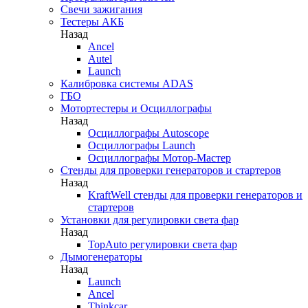
Свечи зажигания
Тестеры АКБ
Назад
Ancel
Autel
Launch
Калибровка системы ADAS
ГБО
Мотортестеры и Осциллографы
Назад
Осциллографы Autoscope
Осциллографы Launch
Осциллографы Мотор-Мастер
Стенды для проверки генераторов и стартеров
Назад
KraftWell стенды для проверки генераторов и
стартеров
Установки для регулировки света фар
Назад
TopAuto регулировки света фар
Дымогенераторы
Назад
Launch
Ancel
Thinkcar