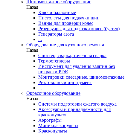
Шиномонтажное оборудование
Назад
Ключи баллонные
Пистолеты для подкачки шин
Ванны для проверки колес
Резервуары для подкачки колес (бустер)
Генераторы азота
...
Оборудование для кузовного ремонта
Назад
Споттер, сварка, точечная сварка
Термостеплеры
Инструмент для удаления вмятин без
покраски PDR
Монтировки слесарные, шиномонтажные
Рихтовочный инструмент
...
Окрасочное оборудование
Назад
Системы подготовки сжатого воздуха
Аксессуары и принадлежности для
краскопультов
Аэрографы
Миникраскопульты
Краскопульты