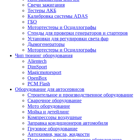
Свечи зажигания
Тестеры АКБ
Калибровка системы ADAS
ГБО
Мотортестеры и Осциллографы
Стенды для проверки генераторов и стартеров
Установки для регулировки света фар
Дымогенераторы
Мотортестеры и Осциллографы
Чип тюнинг оборудования
Alientech
DimSport
Magicmotorsport
OpenBox
PCM Flash
Оборудование для автосервисов
Строительное и производственное оборудование
Сварочное оборудование
Мото оборудование
Мойка и детейлинг
Компрессоры воздушные
Заправка кондиционеров автомобиля
Грузовое оборудование
Автохимия, масла, жидкости
Подъемное и гидравлическое оборудование