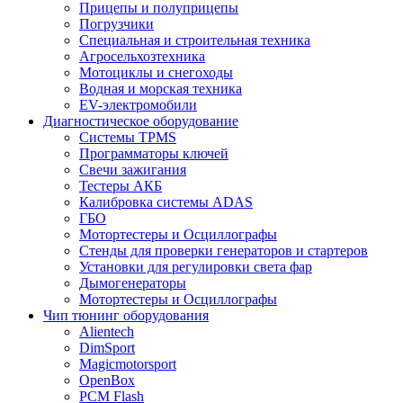
Прицепы и полуприцепы
Погрузчики
Специальная и строительная техника
Агросельхозтехника
Мотоциклы и снегоходы
Водная и морская техника
EV-электромобили
Диагностическое оборудование
Системы TPMS
Программаторы ключей
Свечи зажигания
Тестеры АКБ
Калибровка системы ADAS
ГБО
Мотортестеры и Осциллографы
Стенды для проверки генераторов и стартеров
Установки для регулировки света фар
Дымогенераторы
Мотортестеры и Осциллографы
Чип тюнинг оборудования
Alientech
DimSport
Magicmotorsport
OpenBox
PCM Flash