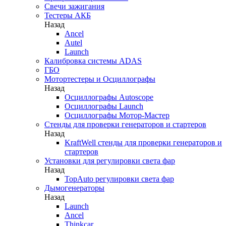
Свечи зажигания
Тестеры АКБ
Назад
Ancel
Autel
Launch
Калибровка системы ADAS
ГБО
Мотортестеры и Осциллографы
Назад
Осциллографы Autoscope
Осциллографы Launch
Осциллографы Мотор-Мастер
Стенды для проверки генераторов и стартеров
Назад
KraftWell стенды для проверки генераторов и
стартеров
Установки для регулировки света фар
Назад
TopAuto регулировки света фар
Дымогенераторы
Назад
Launch
Ancel
Thinkcar