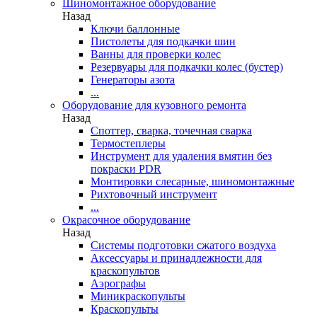
Шиномонтажное оборудование
Назад
Ключи баллонные
Пистолеты для подкачки шин
Ванны для проверки колес
Резервуары для подкачки колес (бустер)
Генераторы азота
...
Оборудование для кузовного ремонта
Назад
Споттер, сварка, точечная сварка
Термостеплеры
Инструмент для удаления вмятин без
покраски PDR
Монтировки слесарные, шиномонтажные
Рихтовочный инструмент
...
Окрасочное оборудование
Назад
Системы подготовки сжатого воздуха
Аксессуары и принадлежности для
краскопультов
Аэрографы
Миникраскопульты
Краскопульты