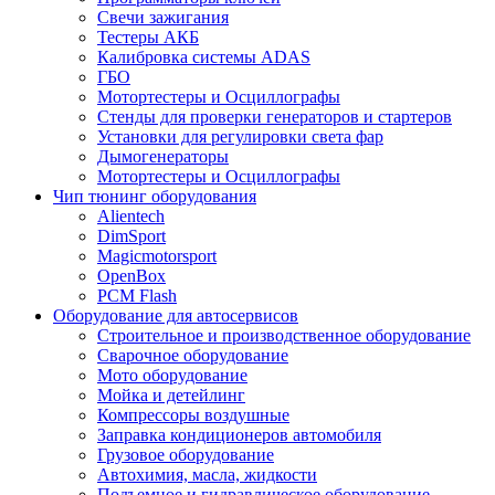
Свечи зажигания
Тестеры АКБ
Калибровка системы ADAS
ГБО
Мотортестеры и Осциллографы
Стенды для проверки генераторов и стартеров
Установки для регулировки света фар
Дымогенераторы
Мотортестеры и Осциллографы
Чип тюнинг оборудования
Alientech
DimSport
Magicmotorsport
OpenBox
PCM Flash
Оборудование для автосервисов
Строительное и производственное оборудование
Сварочное оборудование
Мото оборудование
Мойка и детейлинг
Компрессоры воздушные
Заправка кондиционеров автомобиля
Грузовое оборудование
Автохимия, масла, жидкости
Подъемное и гидравлическое оборудование