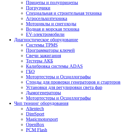
Прицепы и полуприцепы
Погрузчики
Специальная и строительная техника
Агросельхозтехника
Мотоциклы и снегоходы
Водная и морская техника
EV-электромобили
Диагностическое оборудование
Системы TPMS
Программаторы ключей
Свечи зажигания
Тестеры АКБ
Калибровка системы ADAS
ГБО
Мотортестеры и Осциллографы
Стенды для проверки генераторов и стартеров
Установки для регулировки света фар
Дымогенераторы
Мотортестеры и Осциллографы
Чип тюнинг оборудования
Alientech
DimSport
Magicmotorsport
OpenBox
PCM Flash