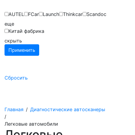
AUTEL
FCar
Launch
Thinkcar
Scandoc
eще
Китай фабрика
скрыть
Применить
Сбросить
Главная
/
Диагностические автосканеры
/
Легковые автомобили
Легковые