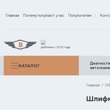
Главная
Почему покупают у нас
Покупателям
Конт
работаем с 2010 года
Диагности
КАТАЛОГ
автоскан
Главная
Об
/
Шлиф