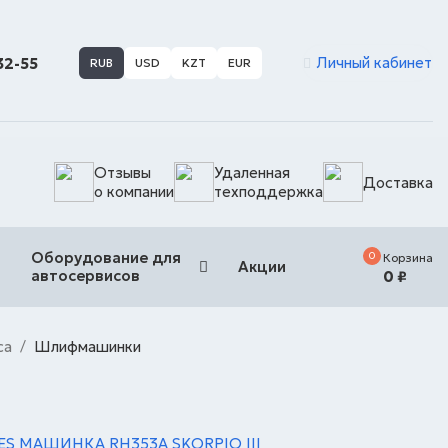
Личный кабинет
-32-55
RUB
USD
KZT
EUR
Отзывы
Удаленная
Доставка
о компании
техподдержка
Оборудование для
0
Корзина
Акции
автосервисов
0
₽
са
Шлифмашинки
/
ES МАШИНКА RH353A SKORPIO III