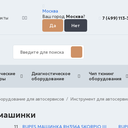
Москва
Ваш город
Москва
?
акты
7 (499) 113
ческие
Диагностическое
Чип тюнинг
еры
оборудование
оборудования
орудование для автосервисов
Инструмент для автосерви
/
машинки
11
RUPES МАШИНКА RH356A SKORPIO III
RUP