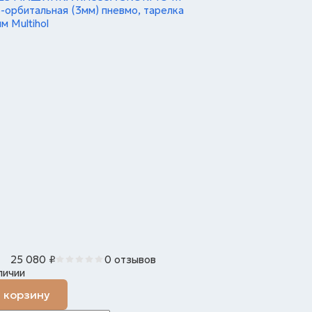
-орбитальная (3мм) пневмо, тарелка
м Multihol
25 080
₽
0 отзывов
личии
 корзину