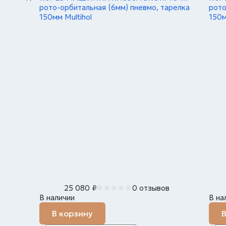
рото-орбитальная (6мм) пневмо, тарелка
рото
150мм Multihol
150м
25 080
₽
0 отзывов
В наличии
В на
В корзину
В