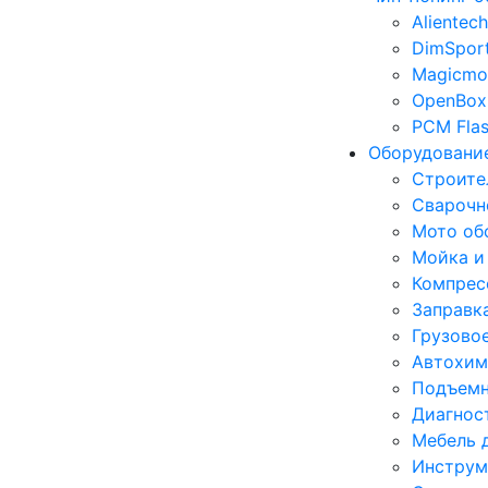
Alientech
DimSpor
Magicmo
OpenBox
PCM Fla
Оборудование
Строите
Сварочн
Мото об
Мойка и
Компрес
Заправк
Грузово
Автохим
Подъемн
Диагнос
Мебель 
Инструм