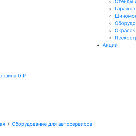
Стенды 
Гаражно
Шиномон
Оборудо
Окрасоч
Пескост
Акции
орзина
0
₽
ая
/
Оборудование для автосервисов