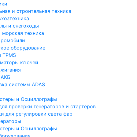
ики
ьная и строительная техника
ьхозтехника
лы и снегоходы
и морская техника
тромобили
ское оборудование
ы TPMS
маторы ключей
ажигания
 АКБ
вка системы ADAS
стеры и Осциллографы
для проверки генераторов и стартеров
ки для регулировки света фар
ераторы
стеры и Осциллографы
борудования