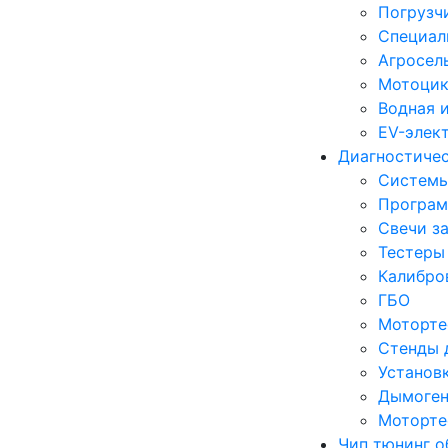
Погрузч
Специал
Агросел
Мотоцик
Водная 
EV-элек
Диагностиче
Систем
Програм
Свечи з
Тестеры
Калибро
ГБО
Моторте
Стенды 
Установ
Дымоген
Моторте
Чип тюнинг о