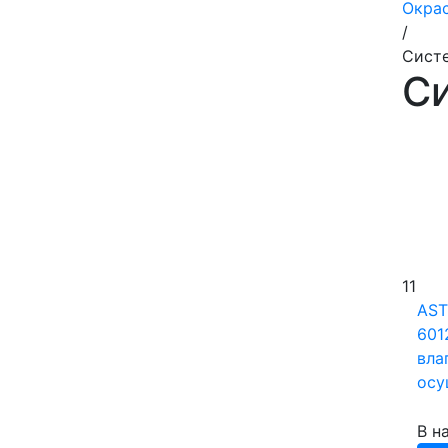
Окра
/
Систе
Си
11
AS
601
вла
осу
В н