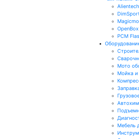
Alientech
DimSpor
Magicmo
OpenBox
PCM Fla
Оборудование
Строите
Сварочн
Мото об
Мойка и
Компрес
Заправк
Грузово
Автохим
Подъемн
Диагнос
Мебель 
Инструм