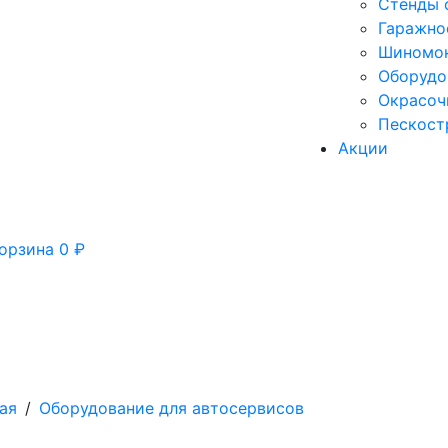
Стенды 
Гаражно
Шиномон
Оборудо
Окрасоч
Пескост
Акции
орзина
0
₽
ая
/
Оборудование для автосервисов