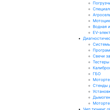
Погрузч
Специал
Агросел
Мотоцик
Водная 
EV-элек
Диагностиче
Систем
Програм
Свечи з
Тестеры
Калибро
ГБО
Моторте
Стенды 
Установ
Дымоген
Моторте
Чип тюнинг о