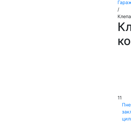
Гара
/
Клепа
Кл
к
11
Пне
зак
цил