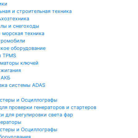
ики
ьная и строительная техника
ьхозтехника
лы и снегоходы
и морская техника
тромобили
ское оборудование
ы TPMS
маторы ключей
ажигания
 АКБ
вка системы ADAS
стеры и Осциллографы
для проверки генераторов и стартеров
ки для регулировки света фар
ераторы
стеры и Осциллографы
борудования