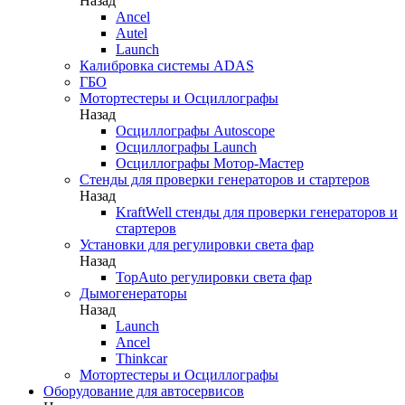
Назад
Ancel
Autel
Launch
Калибровка системы ADAS
ГБО
Мотортестеры и Осциллографы
Назад
Осциллографы Autoscope
Осциллографы Launch
Осциллографы Мотор-Мастер
Стенды для проверки генераторов и стартеров
Назад
KraftWell стенды для проверки генераторов и
стартеров
Установки для регулировки света фар
Назад
TopAuto регулировки света фар
Дымогенераторы
Назад
Launch
Ancel
Thinkcar
Мотортестеры и Осциллографы
Оборудование для автосервисов