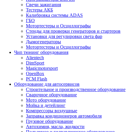
Свечи зажигания
Тестеры АКБ
Калибровка системы ADAS
ГБО
Мотортестеры и Осциллографы
Стенды для проверки генераторов и стартеров
Установки для регулировки света фар
Дымогенераторы
Мотортестеры и Осциллографы
Чип тюнинг оборудования
Alientech
DimSport
Magicmotorsport
OpenBox
PCM Flash
Оборудование для автосервисов
Строительное и производственное оборудование
Сварочное оборудование
Мото оборудование
Мойка и детейлинг
Компрессоры воздушные
Заправка кондиционеров автомобиля
Грузовое оборудование
Автохимия, масла, жидкости
Подъемное и гидравлическое оборудование