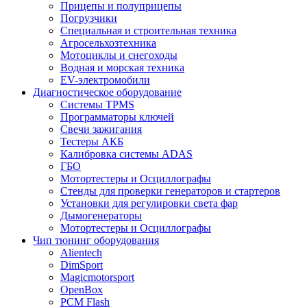
Прицепы и полуприцепы
Погрузчики
Специальная и строительная техника
Агросельхозтехника
Мотоциклы и снегоходы
Водная и морская техника
EV-электромобили
Диагностическое оборудование
Системы TPMS
Программаторы ключей
Свечи зажигания
Тестеры АКБ
Калибровка системы ADAS
ГБО
Мотортестеры и Осциллографы
Стенды для проверки генераторов и стартеров
Установки для регулировки света фар
Дымогенераторы
Мотортестеры и Осциллографы
Чип тюнинг оборудования
Alientech
DimSport
Magicmotorsport
OpenBox
PCM Flash