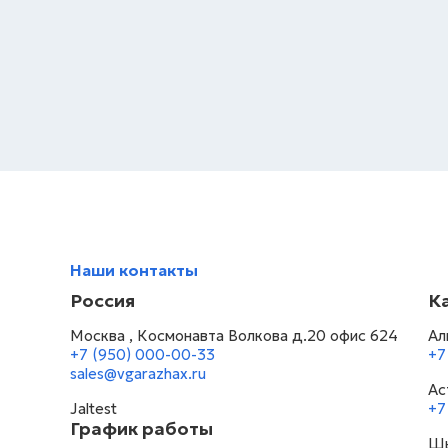
Наши контакты
Россия
К
Москва , Космонавта Волкова д.20 офис 624
Ал
+7 (950) 000-00-33
+7
sales@vgarazhax.ru
Ас
Jaltest
+7
График работы
Шы