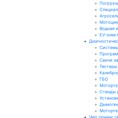
Погрузч
Специал
Агросел
Мотоцик
Водная 
EV-элек
Диагностиче
Систем
Програм
Свечи з
Тестеры
Калибро
ГБО
Моторте
Стенды 
Установ
Дымоген
Моторте
Чип тюнинг о