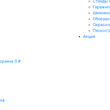
Стенды 
Гаражно
Шиномон
Оборудо
Окрасоч
Пескост
Акции
орзина
0
₽
сов