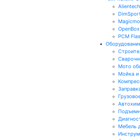
Alientech
DimSpor
Magicmo
OpenBox
PCM Fla
Оборудование
Строите
Сварочн
Мото об
Мойка и
Компрес
Заправк
Грузово
Автохим
Подъемн
Диагнос
Мебель 
Инструм