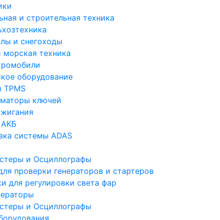
ики
ьная и строительная техника
ьхозтехника
лы и снегоходы
и морская техника
тромобили
ское оборудование
ы TPMS
маторы ключей
ажигания
 АКБ
вка системы ADAS
стеры и Осциллографы
для проверки генераторов и стартеров
ки для регулировки света фар
ераторы
стеры и Осциллографы
борудования