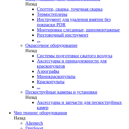
Назад
Споттер, сварка, точечная сварка
Термостеплеры
Инструмент для удаления вмятин без
покраски PDR
Монтировки слесарные, шиномонтажные
Рихтовочный инструмент
...
Окрасочное оборудование
Назад
Системы подготовки сжатого воздуха
Аксессуары и принадлежности для
краскопультов
Аэрографы
Миникраскопульты
Краскопульты
...
Пескоструйные камеры и установки
Назад
Аксессуары и запчасти для пескоструйных
камер
Чип тюнинг оборудования
Назад
Alientech
DimSport