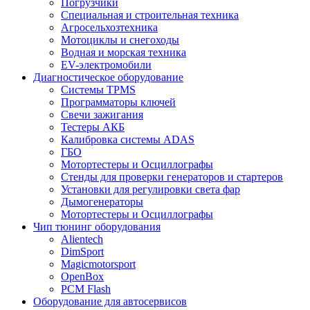
Погрузчики
Специальная и строительная техника
Агросельхозтехника
Мотоциклы и снегоходы
Водная и морская техника
EV-электромобили
Диагностическое оборудование
Системы TPMS
Программаторы ключей
Свечи зажигания
Тестеры АКБ
Калибровка системы ADAS
ГБО
Мотортестеры и Осциллографы
Стенды для проверки генераторов и стартеров
Установки для регулировки света фар
Дымогенераторы
Мотортестеры и Осциллографы
Чип тюнинг оборудования
Alientech
DimSport
Magicmotorsport
OpenBox
PCM Flash
Оборудование для автосервисов