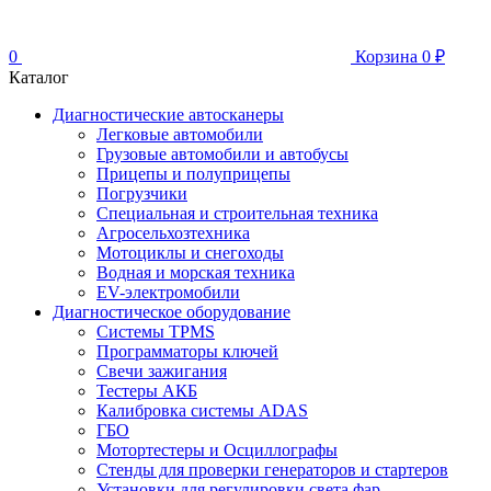
0
Корзина
0
₽
Каталог
Диагностические автосканеры
Легковые автомобили
Грузовые автомобили и автобусы
Прицепы и полуприцепы
Погрузчики
Специальная и строительная техника
Агросельхозтехника
Мотоциклы и снегоходы
Водная и морская техника
EV-электромобили
Диагностическое оборудование
Системы TPMS
Программаторы ключей
Свечи зажигания
Тестеры АКБ
Калибровка системы ADAS
ГБО
Мотортестеры и Осциллографы
Стенды для проверки генераторов и стартеров
Установки для регулировки света фар