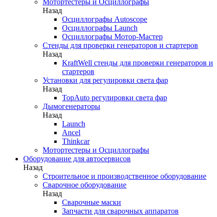
Мотортестеры и Осциллографы
Назад
Осциллографы Autoscope
Осциллографы Launch
Осциллографы Мотор-Мастер
Стенды для проверки генераторов и стартеров
Назад
KraftWell стенды для проверки генераторов и
стартеров
Установки для регулировки света фар
Назад
TopAuto регулировки света фар
Дымогенераторы
Назад
Launch
Ancel
Thinkcar
Мотортестеры и Осциллографы
Оборудование для автосервисов
Назад
Строительное и производственное оборудование
Сварочное оборудование
Назад
Сварочные маски
Запчасти для сварочных аппаратов