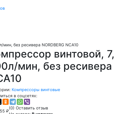
сов
00л/мин, без ресивера NORDBERG NCA10
мпрессор винтовой, 7,
00л/мин, без ресивер
CA10
ории:
Компрессоры винтовые
иться в соцсетях:
(0)
Оставить отзыв
955
₽