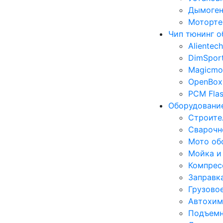
Дымоген
Моторте
Чип тюнинг о
Alientech
DimSpor
Magicmo
OpenBox
PCM Fla
Оборудование
Строите
Сварочн
Мото об
Мойка и
Компрес
Заправк
Грузово
Автохим
Подъемн