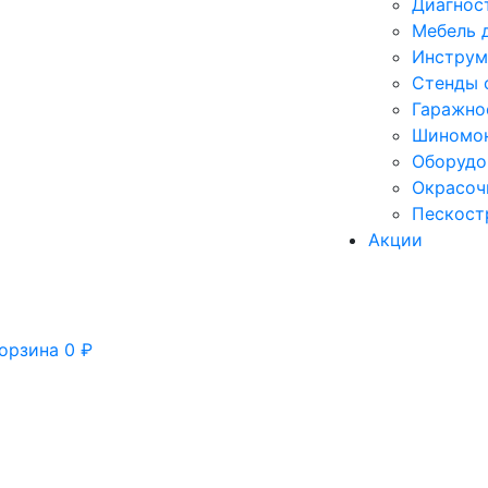
Диагнос
Мебель 
Инструм
Стенды 
Гаражно
Шиномон
Оборудо
Окрасоч
Пескост
Акции
орзина
0
₽