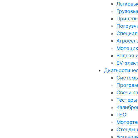
Легковы
Грузовы
Прицепы
Погрузч
Специал
Агросел
Мотоцик
Водная 
EV-элек
Диагностиче
Систем
Програм
Свечи з
Тестеры
Калибро
ГБО
Моторте
Стенды 
Установ