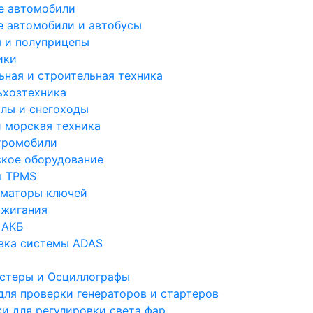
е автомобили
е автомобили и автобусы
 и полуприцепы
ики
ьная и строительная техника
ьхозтехника
лы и снегоходы
и морская техника
тромобили
ское оборудование
ы TPMS
маторы ключей
ажигания
 АКБ
вка системы ADAS
стеры и Осциллографы
для проверки генераторов и стартеров
ки для регулировки света фар