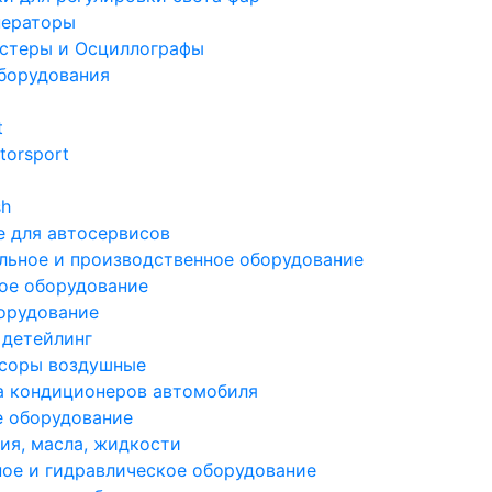
ераторы
стеры и Осциллографы
борудования
t
torsport
sh
 для автосервисов
льное и производственное оборудование
ое оборудование
орудование
 детейлинг
соры воздушные
а кондиционеров автомобиля
е оборудование
ия, масла, жидкости
ое и гидравлическое оборудование