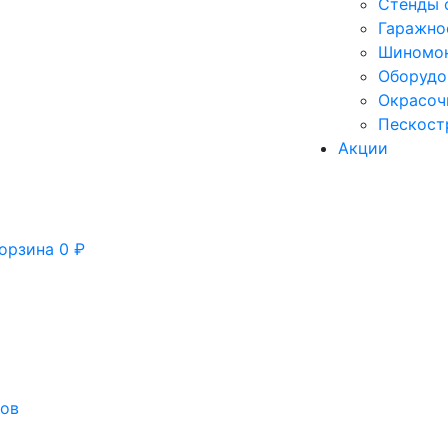
Стенды 
Гаражно
Шиномон
Оборудо
Окрасоч
Пескост
Акции
орзина
0
₽
сов