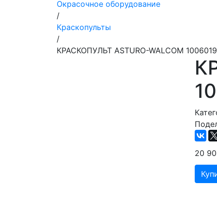
Окрасочное оборудование
/
Краскопульты
/
КРАСКОПУЛЬТ ASTURO-WALCOM 1006019 S
К
10
Катег
Подел
20 9
Куп