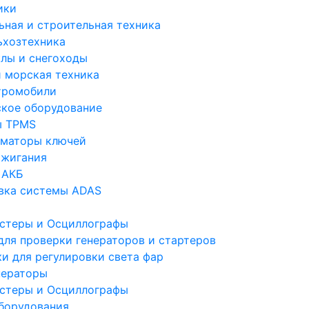
ики
ьная и строительная техника
ьхозтехника
лы и снегоходы
и морская техника
тромобили
ское оборудование
ы TPMS
маторы ключей
ажигания
 АКБ
вка системы ADAS
стеры и Осциллографы
для проверки генераторов и стартеров
ки для регулировки света фар
ераторы
стеры и Осциллографы
борудования