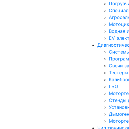
Погрузч
Специал
Агросел
Мотоцик
Водная 
EV-элек
Диагностиче
Систем
Програм
Свечи з
Тестеры
Калибро
ГБО
Моторте
Стенды 
Установ
Дымоген
Моторте
Чип тюнинг о