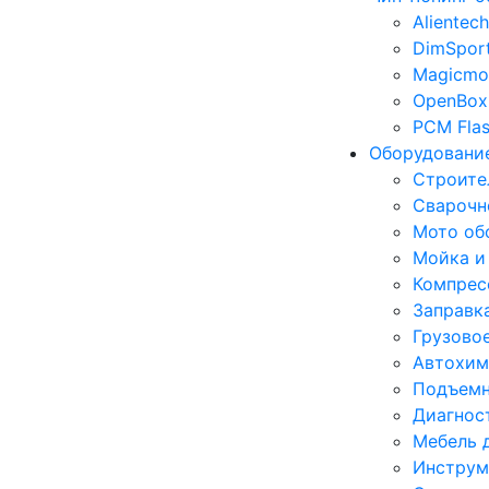
Alientech
DimSpor
Magicmo
OpenBox
PCM Fla
Оборудование
Строите
Сварочн
Мото об
Мойка и
Компрес
Заправк
Грузово
Автохим
Подъемн
Диагнос
Мебель 
Инструм