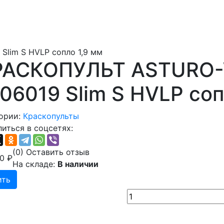
lim S HVLP сопло 1,9 мм
РАСКОПУЛЬТ ASTURO
06019 Slim S HVLP соп
ории:
Краскопульты
иться в соцсетях:
(0)
Оставить отзыв
00
₽
На складе:
В наличии
ить