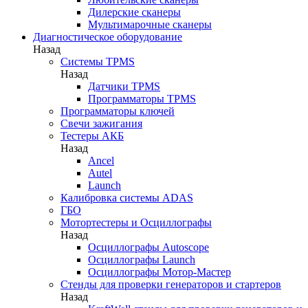
Дилерские сканеры
Мультимарочные сканеры
Диагностическое оборудование
Назад
Системы TPMS
Назад
Датчики TPMS
Программаторы TPMS
Программаторы ключей
Свечи зажигания
Тестеры АКБ
Назад
Ancel
Autel
Launch
Калибровка системы ADAS
ГБО
Мотортестеры и Осциллографы
Назад
Осциллографы Autoscope
Осциллографы Launch
Осциллографы Мотор-Мастер
Стенды для проверки генераторов и стартеров
Назад