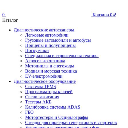
0
Корзина
0
₽
Каталог
Диагностические автосканеры
Легковые автомобили
Грузовые автомобили и автобусы
Прицепы и полуприцепы
Погрузчики
Специальная и строительная техника
Агросельхозтехника
Мотоциклы и снегоходы
Водная и морская техника
EV-электромобили
Диагностическое оборудование
Системы TPMS
Программаторы ключей
Свечи зажигания
Тестеры АКБ
Калибровка системы ADAS
ГБО
Мотортестеры и Осциллографы
Стенды для проверки генераторов и стартеров
Установки для регулировки света фар