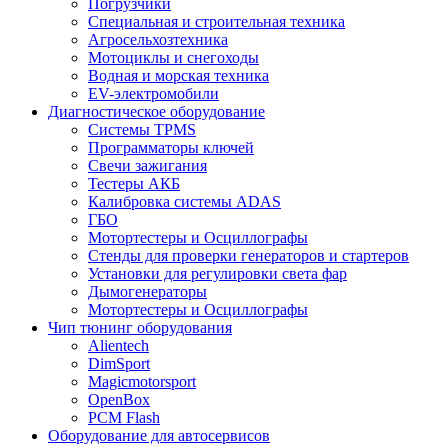
Погрузчики
Специальная и строительная техника
Агросельхозтехника
Мотоциклы и снегоходы
Водная и морская техника
EV-электромобили
Диагностическое оборудование
Системы TPMS
Программаторы ключей
Свечи зажигания
Тестеры АКБ
Калибровка системы ADAS
ГБО
Мотортестеры и Осциллографы
Стенды для проверки генераторов и стартеров
Установки для регулировки света фар
Дымогенераторы
Мотортестеры и Осциллографы
Чип тюнинг оборудования
Alientech
DimSport
Magicmotorsport
OpenBox
PCM Flash
Оборудование для автосервисов