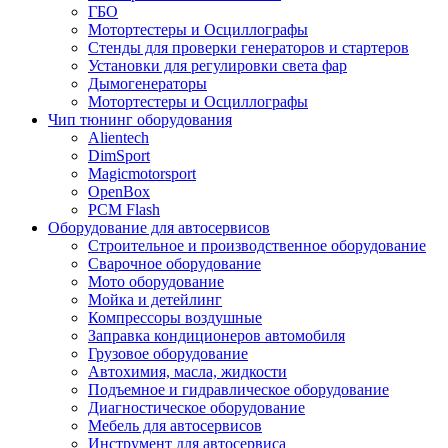
ГБО
Мотортестеры и Осциллографы
Стенды для проверки генераторов и стартеров
Установки для регулировки света фар
Дымогенераторы
Мотортестеры и Осциллографы
Чип тюнинг оборудования
Alientech
DimSport
Magicmotorsport
OpenBox
PCM Flash
Оборудование для автосервисов
Строительное и производственное оборудование
Сварочное оборудование
Мото оборудование
Мойка и детейлинг
Компрессоры воздушные
Заправка кондиционеров автомобиля
Грузовое оборудование
Автохимия, масла, жидкости
Подъемное и гидравлическое оборудование
Диагностическое оборудование
Мебель для автосервисов
Инструмент для автосервиса