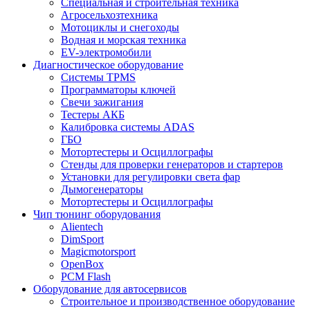
Специальная и строительная техника
Агросельхозтехника
Мотоциклы и снегоходы
Водная и морская техника
EV-электромобили
Диагностическое оборудование
Системы TPMS
Программаторы ключей
Свечи зажигания
Тестеры АКБ
Калибровка системы ADAS
ГБО
Мотортестеры и Осциллографы
Стенды для проверки генераторов и стартеров
Установки для регулировки света фар
Дымогенераторы
Мотортестеры и Осциллографы
Чип тюнинг оборудования
Alientech
DimSport
Magicmotorsport
OpenBox
PCM Flash
Оборудование для автосервисов
Строительное и производственное оборудование