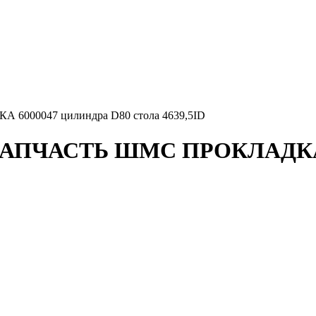
00047 цилиндра D80 стола 4639,5ID
ПЧАСТЬ ШМС ПРОКЛАДКА 600