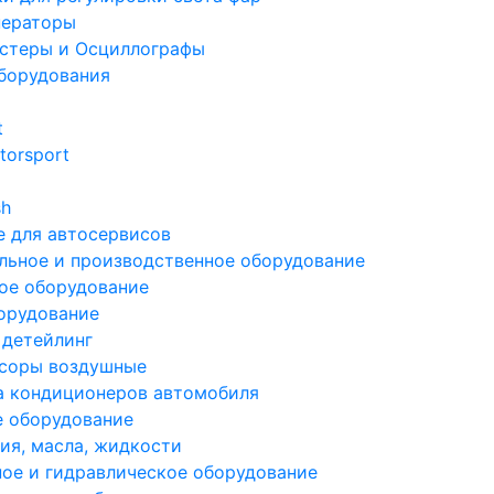
ераторы
стеры и Осциллографы
борудования
t
torsport
sh
 для автосервисов
льное и производственное оборудование
ое оборудование
орудование
 детейлинг
соры воздушные
а кондиционеров автомобиля
е оборудование
ия, масла, жидкости
ое и гидравлическое оборудование