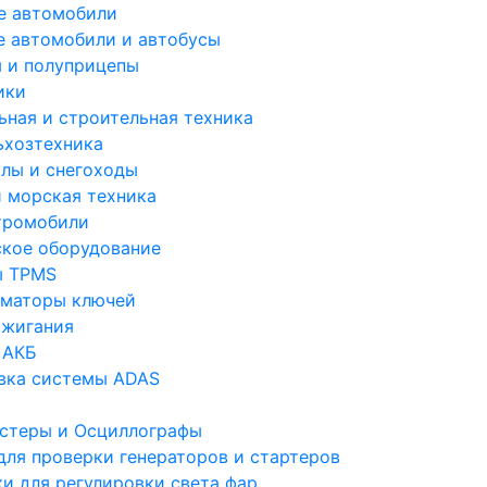
е автомобили
е автомобили и автобусы
 и полуприцепы
ики
ьная и строительная техника
ьхозтехника
лы и снегоходы
и морская техника
тромобили
ское оборудование
ы TPMS
маторы ключей
ажигания
 АКБ
вка системы ADAS
стеры и Осциллографы
для проверки генераторов и стартеров
ки для регулировки света фар