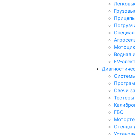
Легковы
Грузовы
Прицепы
Погрузч
Специал
Агросел
Мотоцик
Водная 
EV-элек
Диагностиче
Систем
Програм
Свечи з
Тестеры
Калибро
ГБО
Моторте
Стенды 
Установ