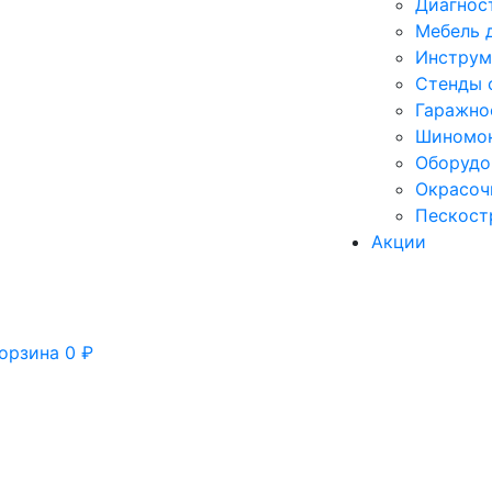
Диагнос
Мебель 
Инструм
Стенды 
Гаражно
Шиномон
Оборудо
Окрасоч
Пескост
Акции
орзина
0
₽