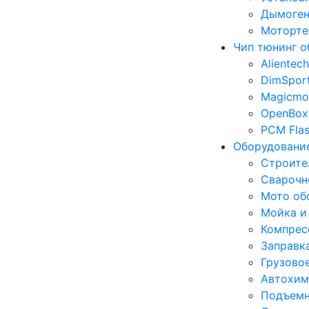
Дымоген
Моторте
Чип тюнинг о
Alientech
DimSpor
Magicmo
OpenBox
PCM Fla
Оборудование
Строите
Сварочн
Мото об
Мойка и
Компрес
Заправк
Грузово
Автохим
Подъемн