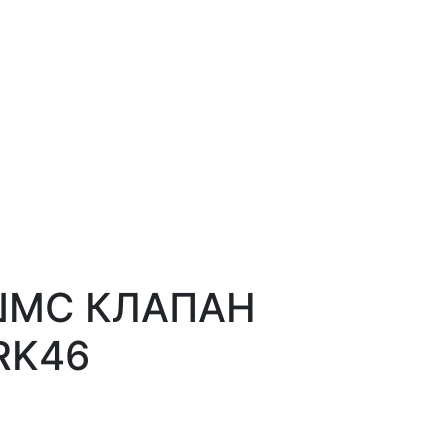
ШМС КЛАПАН
RK46