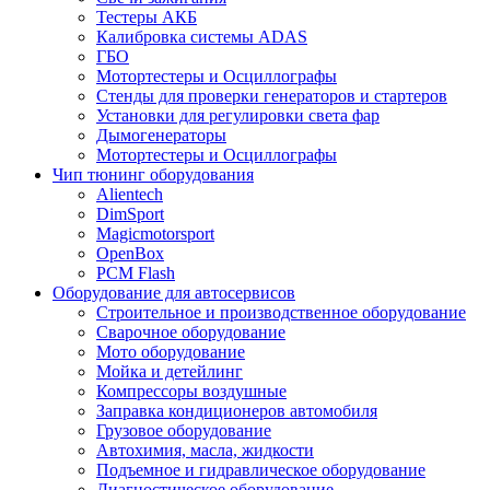
Тестеры АКБ
Калибровка системы ADAS
ГБО
Мотортестеры и Осциллографы
Стенды для проверки генераторов и стартеров
Установки для регулировки света фар
Дымогенераторы
Мотортестеры и Осциллографы
Чип тюнинг оборудования
Alientech
DimSport
Magicmotorsport
OpenBox
PCM Flash
Оборудование для автосервисов
Строительное и производственное оборудование
Сварочное оборудование
Мото оборудование
Мойка и детейлинг
Компрессоры воздушные
Заправка кондиционеров автомобиля
Грузовое оборудование
Автохимия, масла, жидкости
Подъемное и гидравлическое оборудование
Диагностическое оборудование