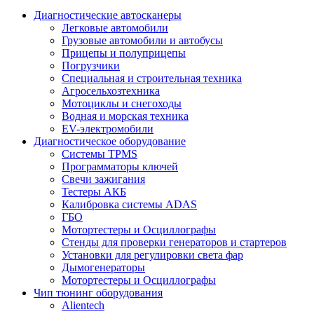
Диагностические автосканеры
Легковые автомобили
Грузовые автомобили и автобусы
Прицепы и полуприцепы
Погрузчики
Специальная и строительная техника
Агросельхозтехника
Мотоциклы и снегоходы
Водная и морская техника
EV-электромобили
Диагностическое оборудование
Системы TPMS
Программаторы ключей
Свечи зажигания
Тестеры АКБ
Калибровка системы ADAS
ГБО
Мотортестеры и Осциллографы
Стенды для проверки генераторов и стартеров
Установки для регулировки света фар
Дымогенераторы
Мотортестеры и Осциллографы
Чип тюнинг оборудования
Alientech