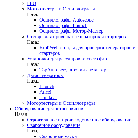
ГБО
Мотортестеры и Осциллографы
Назад
Осциллографы Autoscope
Осциллографы Launch
Осциллографы Мотор-Мастер
Стенды для проверки генераторов и стартеров
Назад
KraftWell стенды для проверки генераторов и
стартеров
Установки для регулировки света фар
Назад
TopAuto регулировки света фар
Дымогенераторы
Назад
Launch
Ancel
Thinkcar
Мотортестеры и Осциллографы
Оборудование для автосервисов
Назад
Строительное и производственное оборудование
Сварочное оборудование
Назад
Сварочные маски