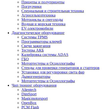
Прицепы и полуприцепы
Погрузчики
Специальная и строительная техника
Агросельхозтехника
Мотоциклы и снегоходы
Водная и морская техника
EV-электромобили
Диагностическое оборудование
Системы TPMS
Программаторы ключей
Свечи зажигания
Тестеры АКБ
Калибровка системы ADAS
ГБО
Мотортестеры и Осциллографы
Стенды для проверки генераторов и стартеров
Установки для регулировки света фар
Дымогенераторы
Мотортестеры и Осциллографы
Чип тюнинг оборудования
Alientech
DimSport
Magicmotorsport
OpenBox
PCM Flash