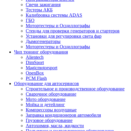
Свечи зажигания
Тестеры АКБ
Калибровка системы ADAS
ГБО
Мотортестеры и Осциллографы
Стенды для проверки генераторов и стартеров
Установки для регулировки света фар
Дымогенераторы
Мотортестеры и Осциллографы
Чип тюнинг оборудования
Alientech
DimSport
Magicmotorsport
OpenBox
PCM Flash
Оборудование для автосервисов
Строительное и производственное оборудование
Сварочное оборудование
Мото оборудование
Мойка и детейлинг
Компрессоры воздушные
Заправка кондиционеров автомобиля
Грузовое оборудование
Автохимия, масла, жидкости
Подъемное и гидравлическое оборудование