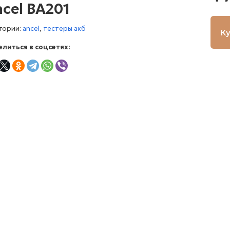
cel BA201
гории:
ancel
,
тестеры акб
К
литься в соцсетях: