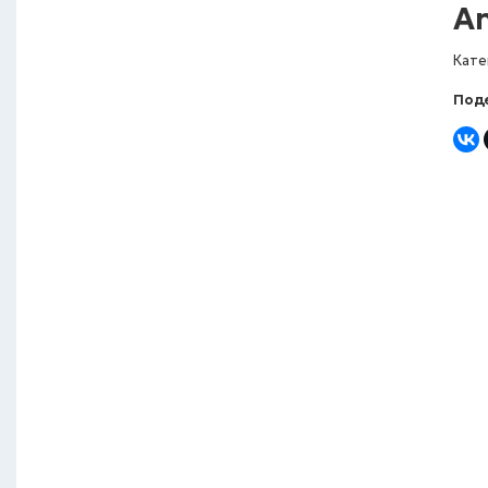
An
Кате
Поде