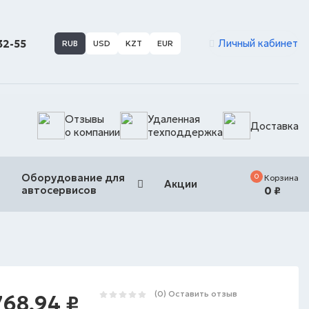
Личный кабинет
-32-55
RUB
USD
KZT
EUR
Отзывы
Удаленная
Доставка
о компании
техподдержка
Оборудование для
0
Корзина
Акции
автосервисов
0
₽
(0)
Оставить отзыв
768,94
₽